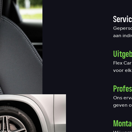
Servic
Geperso
aan ind
Uitgeb
Flex Ca
voor elk
Profes
Ons erv
geven o
Montag