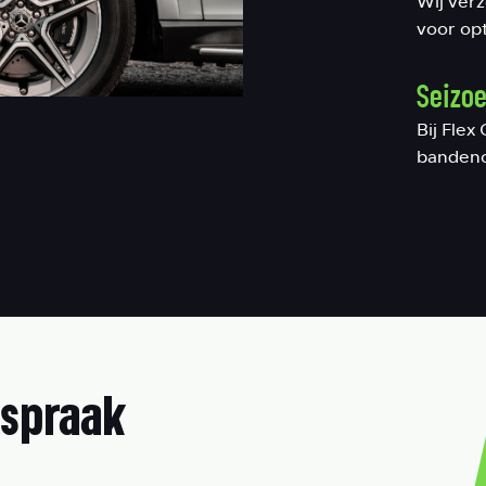
Wij ver
voor opt
Seizo
Bij Fle
bandeno
spraak