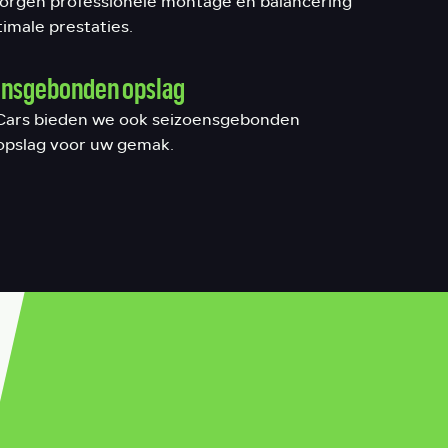
zorgen professionele montage en balancering
imale prestaties.
ensgebonden opslag
x Cars bieden we ook seizoensgebonden
pslag voor uw gemak.