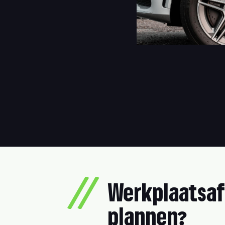
Werkplaatsaf
plannen?